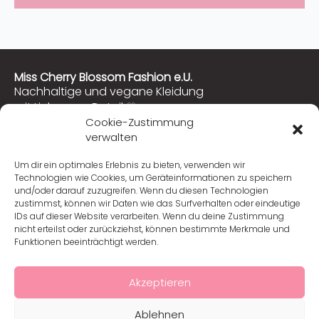
Miss Cherry Blossom Fashion e.U.
Nachhaltige und vegane Kleidung
mit Liebe zum Detail ♡
Cookie-Zustimmung
verwalten
Besuche Miss Cherry Blossom auf Instagram!
Hier findest du viele vegane Rezepte! ♡
Um dir ein optimales Erlebnis zu bieten, verwenden wir
Kontakt
Technologien wie Cookies, um Geräteinformationen zu speichern
und/oder darauf zuzugreifen. Wenn du diesen Technologien
service@misscherryblossom.com
zustimmst, können wir Daten wie das Surfverhalten oder eindeutige
Seiten
IDs auf dieser Website verarbeiten. Wenn du deine Zustimmung
Home
Fotogalerie
nicht erteilst oder zurückziehst, können bestimmte Merkmale und
Behind the Bloom
Funktionen beeinträchtigt werden.
Materialien
Fair Fashion
Fast Fashion
Akzeptieren
Shop
Kontakt
Mein Konto
Ablehnen