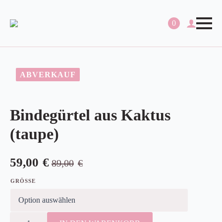
0
ABVERKAUF
Bindegürtel aus Kaktus
(taupe)
59,00
€
89,00
€
Ursprünglicher
Aktueller
Preis
Preis
GRÖSSE
war:
ist:
89,00€
59,00€.
BINDEGÜRTEL
AUS