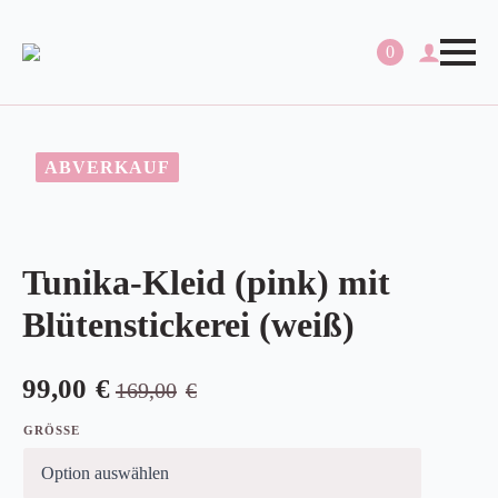
0
ABVERKAUF
Tunika-Kleid (pink) mit
Blütenstickerei (weiß)
99,00
€
169,00
€
Ursprünglicher
Aktueller
Preis
Preis
GRÖSSE
war:
ist: