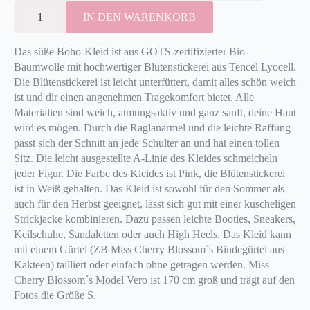
169,00€
99,00€.
TUNIKA-
KLEID
IN DEN WARENKORB
(PINK)
MIT
BLÜTENSTICKEREI
(WEISS) M
ENGE
Das süße Boho-Kleid ist aus GOTS-zertifizierter Bio-
Baumwolle mit hochwertiger Blütenstickerei aus Tencel Lyocell.
Die Blütenstickerei ist leicht unterfüttert, damit alles schön weich
ist und dir einen angenehmen Tragekomfort bietet. Alle
Materialien sind weich, atmungsaktiv und ganz sanft, deine Haut
wird es mögen. Durch die Raglanärmel und die leichte Raffung
passt sich der Schnitt an jede Schulter an und hat einen tollen
Sitz. Die leicht ausgestellte A-Linie des Kleides schmeicheln
jeder Figur. Die Farbe des Kleides ist Pink, die Blütenstickerei
ist in Weiß gehalten. Das Kleid ist sowohl für den Sommer als
auch für den Herbst geeignet, lässt sich gut mit einer kuscheligen
Strickjacke kombinieren. Dazu passen leichte Booties, Sneakers,
Keilschuhe, Sandaletten oder auch High Heels. Das Kleid kann
mit einem Gürtel (ZB Miss Cherry Blossom´s Bindegürtel aus
Kakteen) tailliert oder einfach ohne getragen werden. Miss
Cherry Blossom´s Model Vero ist 170 cm groß und trägt auf den
Fotos die Größe S.